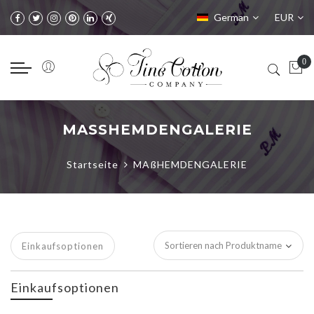
Sprache
Währung
German
EUR
MASSHEMDENGALERIE
Startseite
MAßHEMDENGALERIE
Einkaufsoptionen
Einkaufsoptionen