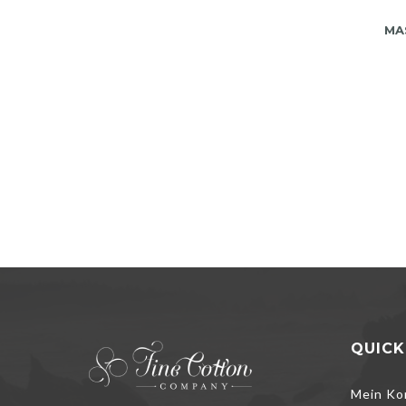
MA
QUICK
Mein Ko