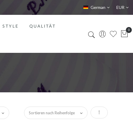
Sprache
Währung
German
EUR
STYLE
QUALITÄT
Absteigend sortie