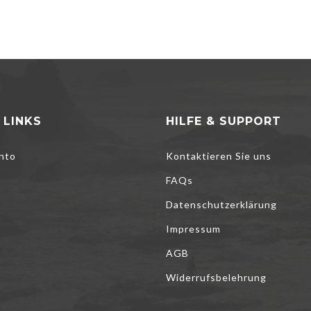
 LINKS
HILFE & SUPPORT
nto
Kontaktieren Sie uns
FAQs
Datenschutzerklärung
Impressum
AGB
Cookies, um unsere Dienste zu verbessern, persönliche Angebote zu u
Widerrufsbelehrung
 optimieren. Wenn Sie die unten aufgeführten optionalen Cookies nicht a
rlebnis beeinträchtigen. Weitere Informationen finden Sie in der
Cookie-R