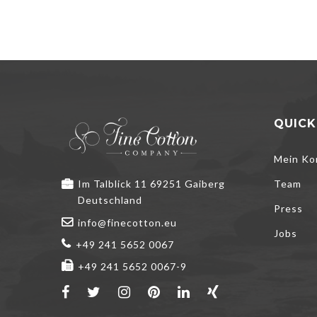
QUICK
Mein Ko
Im Talblick 11 69251 Gaiberg
Team
Deutschland
Press
info@finecotton.eu
Jobs
+49 241 5652 0067
+49 241 5652 0067-9
Wir verwenden 
Ihr Erlebnis zu
kann dies Ihr E