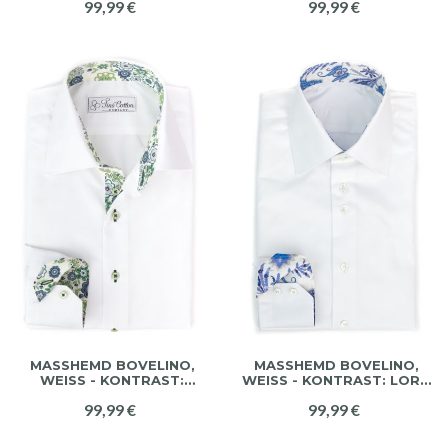
99,99 €
99,99 €
AU
MASSHEMD BOVELINO, W
MASSHEMD BOVELINO,
EISS - KONTRAST: L
WEISS - KONTRAST: LORD P
AUREN
AISLEY
99,99 €
99,99 €