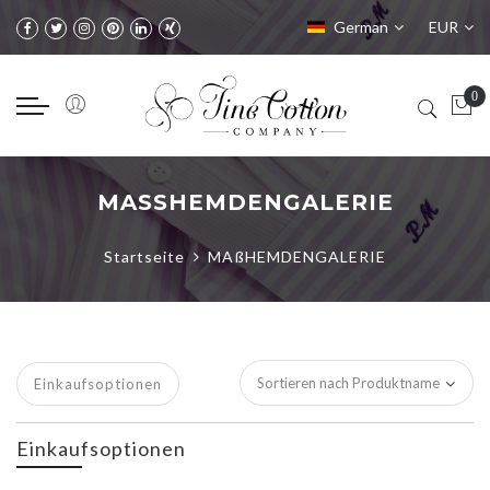
Sprache
Währung
German
EUR
MASSHEMDENGALERIE
Startseite
MAßHEMDENGALERIE
Einkaufsoptionen
Einkaufsoptionen