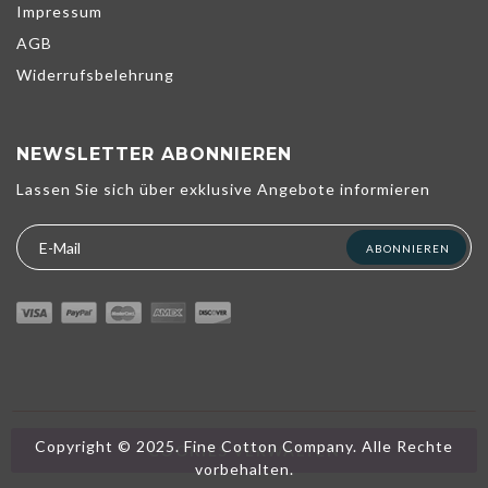
Impressum
AGB
Widerrufsbelehrung
NEWSLETTER ABONNIEREN
Wir verwenden Cookies, um unsere Dienste zu verbessern,
Lassen Sie sich über exklusive Angebote informieren
persönliche Angebote zu unterbreiten und Ihr Erlebnis zu
optimieren. Wenn Sie die unten aufgeführten optionalen Cookies
nicht akzeptieren, kann dies Ihr Erlebnis beeinträchtigen. Weitere
ABONNIEREN
Informationen finden Sie in der
Cookie-Richtlinie
ALLE AKZEPTIEREN
ALLE ABLEHNEN
Copyright © 2025. Fine Cotton Company. Alle Rechte
COOKIES VERWALTEN
vorbehalten.