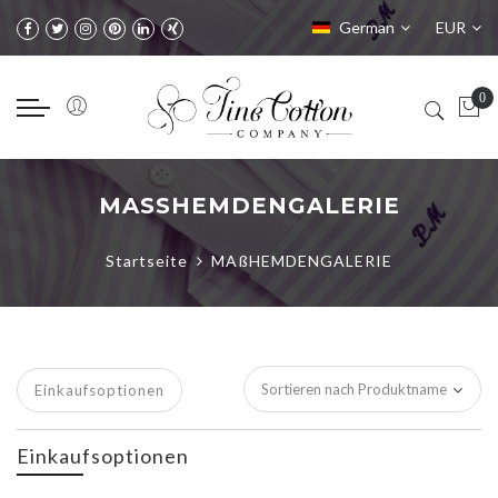
Sprache
Währung
German
EUR
MASSHEMDENGALERIE
Startseite
MAßHEMDENGALERIE
Einkaufsoptionen
Einkaufsoptionen