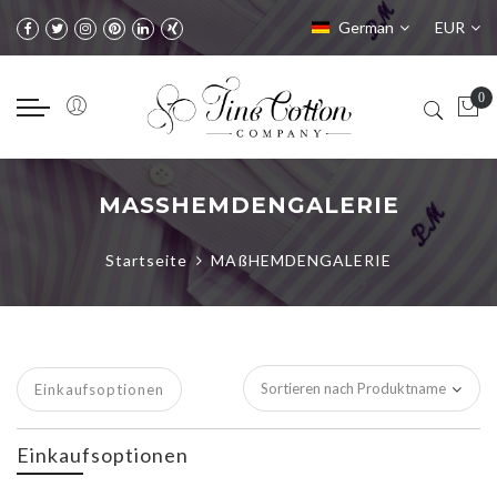
Sprache
Währung
German
EUR
MASSHEMDENGALERIE
Startseite
MAßHEMDENGALERIE
Einkaufsoptionen
Einkaufsoptionen