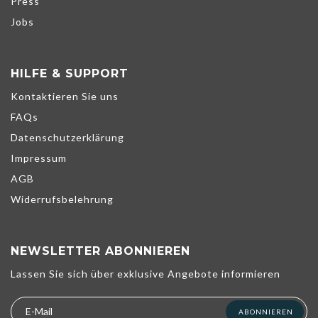
Press
Jobs
HILFE & SUPPORT
Kontaktieren Sie uns
FAQs
Datenschutzerklärung
Impressum
AGB
Widerrufsbelehrung
NEWSLETTER ABONNIEREN
Wir verwenden Cookies, um unsere Dienste zu verbessern,
Lassen Sie sich über exklusive Angebote informieren
persönliche Angebote zu unterbreiten und Ihr Erlebnis zu
optimieren. Wenn Sie die unten aufgeführten optionalen Cookies
nicht akzeptieren, kann dies Ihr Erlebnis beeinträchtigen. Weitere
ABONNIEREN