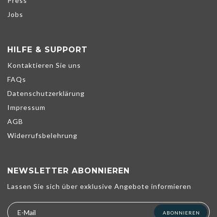
Press
Jobs
HILFE & SUPPORT
Kontaktieren Sie uns
FAQs
Datenschutzerklärung
Impressum
AGB
Widerrufsbelehrung
NEWSLETTER ABONNIEREN
Wir verwenden Cookies, um unsere Dienste zu verbessern,
Lassen Sie sich über exklusive Angebote informieren
persönliche Angebote zu unterbreiten und Ihr Erlebnis zu
optimieren. Wenn Sie die unten aufgeführten optionalen Cookies
nicht akzeptieren, kann dies Ihr Erlebnis beeinträchtigen. Weitere
ABONNIEREN