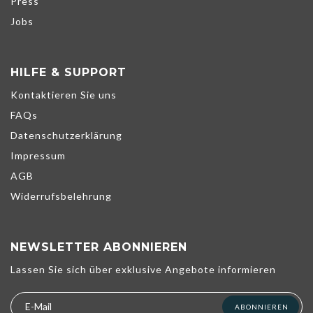
Press
Jobs
HILFE & SUPPORT
Kontaktieren Sie uns
FAQs
Datenschutzerklärung
Impressum
AGB
Widerrufsbelehrung
NEWSLETTER ABONNIEREN
Wir verwenden Cookies, um unsere Dienste zu verbessern,
Lassen Sie sich über exklusive Angebote informieren
persönliche Angebote zu unterbreiten und Ihr Erlebnis zu
optimieren. Wenn Sie die unten aufgeführten optionalen Cookies
nicht akzeptieren, kann dies Ihr Erlebnis beeinträchtigen. Weitere
ABONNIEREN