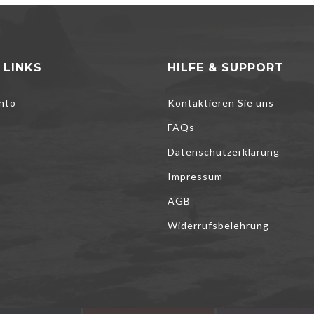
 LINKS
HILFE & SUPPORT
nto
Kontaktieren Sie uns
FAQs
Datenschutzerklärung
Impressum
AGB
Widerrufsbelehrung
Cookies, um unsere Dienste zu verbessern, persönliche Angebote zu u
 optimieren. Wenn Sie die unten aufgeführten optionalen Cookies nicht a
rlebnis beeinträchtigen. Weitere Informationen finden Sie in der
Cookie-R