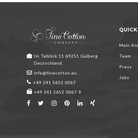
QUICK
Mein Ko
Im Talblick 11 69251 Gaiberg
Team
Deutschland
Press
info@finecotton.eu
Jobs
+49 241 5652 0067
+49 241 5652 0067-9
Wir verwenden 
Ihr Erlebnis zu
kann dies Ihr E