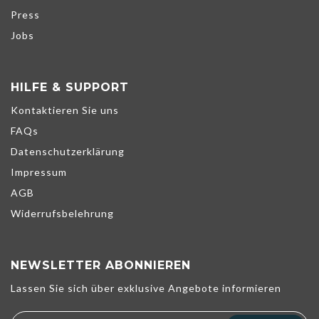
Press
Jobs
HILFE & SUPPORT
Kontaktieren Sie uns
FAQs
Datenschutzerklärung
Impressum
AGB
Widerrufsbelehrung
NEWSLETTER ABONNIEREN
Wir verwenden Cookies, um unsere Dienste zu verbessern,
Lassen Sie sich über exklusive Angebote informieren
persönliche Angebote zu unterbreiten und Ihr Erlebnis zu
optimieren. Wenn Sie die unten aufgeführten optionalen Cookies