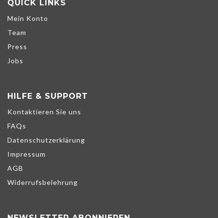
QUICK LINKS
Mein Konto
Team
Press
Jobs
HILFE & SUPPORT
Kontaktieren Sie uns
FAQs
Datenschutzerklärung
Impressum
AGB
Widerrufsbelehrung
Wir verwenden Cookies, um unsere Dienste zu verbessern,
NEWSLETTER ABONNIEREN