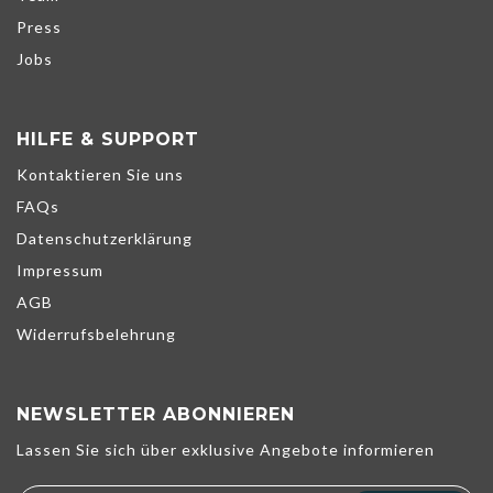
Press
Jobs
HILFE & SUPPORT
Kontaktieren Sie uns
FAQs
Datenschutzerklärung
Impressum
AGB
Widerrufsbelehrung
NEWSLETTER ABONNIEREN
Wir verwenden Cookies, um unsere Dienste zu verbessern,
Lassen Sie sich über exklusive Angebote informieren
persönliche Angebote zu unterbreiten und Ihr Erlebnis zu
optimieren. Wenn Sie die unten aufgeführten optionalen Cookies