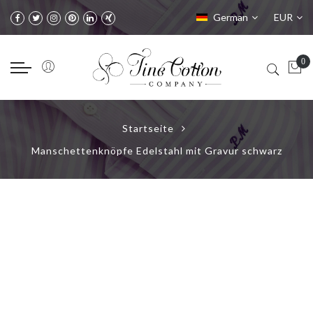
Sprache
Währung
German
EUR
Startseite
Manschettenknöpfe Edelstahl mit Gravur schwarz
Zum
Ende
der
Bildgalerie
springen