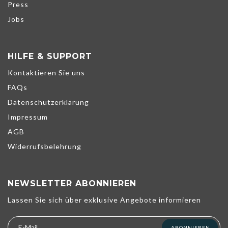
Press
Jobs
HILFE & SUPPORT
Kontaktieren Sie uns
FAQs
Datenschutzerklärung
Impressum
AGB
Widerrufsbelehrung
NEWSLETTER ABONNIEREN
Wir verwenden Cookies, um unsere Dienste zu verbessern,
Lassen Sie sich über exklusive Angebote informieren
persönliche Angebote zu unterbreiten und Ihr Erlebnis zu
optimieren. Wenn Sie die unten aufgeführten optionalen Cookies
nicht akzeptieren, kann dies Ihr Erlebnis beeinträchtigen. Weitere
ABONNIEREN