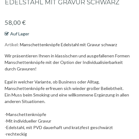
der
EDELSTAHL MIT GRAVUR SCHWARZ
Bildgalerie
springen
58,00 €
Auf Lager
Artikel
Manschettenknöpfe Edelstahl mit Gravur schwarz
Wir präsentieren Ihnen in klassischen und ausgefallenen Formen
Manschettenknöpfe mit der Option der Individualisierbarkeit
durch Gravuren!
Egal in welcher Variante, ob Business oder Alltag,
Manschettenknöpfe erfreuen sich wieder großer Beliebtheit.
Ein Muss beim Smoking und eine willkommene Ergänzung in allen
anderen Situationen.
-Manschettenknöpfe
-Mit individueller Gravur
-Edelstahl, mit PVD dauerhaft und kratzfest geschwärzt
-rechteckig