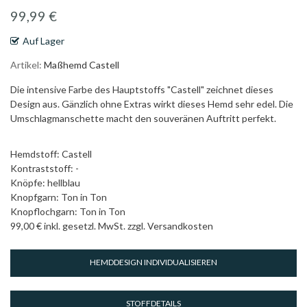
Bildgalerie
99,99 €
springen
Auf Lager
Artikel
Maßhemd Castell
Die intensive Farbe des Hauptstoffs "Castell" zeichnet dieses
Design aus. Gänzlich ohne Extras wirkt dieses Hemd sehr edel. Die
Umschlagmanschette macht den souveränen Auftritt perfekt.
Hemdstoff: Castell
Kontraststoff: -
Knöpfe: hellblau
Knopfgarn: Ton in Ton
Knopflochgarn: Ton in Ton
99,00 € inkl. gesetzl. MwSt. zzgl. Versandkosten
HEMDDESIGN INDIVIDUALISIEREN
STOFFDETAILS