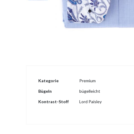
Zum
Anfang
der
Bildgalerie
springen
Weitere
Kategorie
Premium
Informationen
Bügeln
bügelleicht
Kontrast-Stoff
Lord Paisley