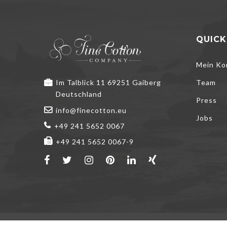
QUICK
Mein Ko
Im Talblick 11 69251 Gaiberg
Team
Deutschland
Press
info@finecotton.eu
Jobs
+49 241 5652 0067
+49 241 5652 0067-9
Wir verwenden 
Ihr Erlebnis zu
kann dies Ihr E
ALLE AK