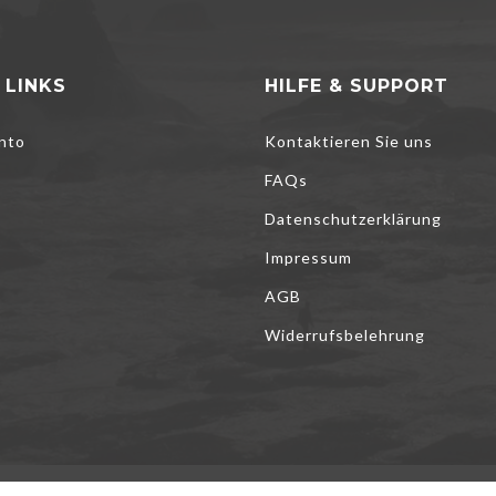
 LINKS
HILFE & SUPPORT
nto
Kontaktieren Sie uns
FAQs
Datenschutzerklärung
Impressum
AGB
Cookies, um unsere Dienste zu verbessern, persönliche Angebote zu u
Widerrufsbelehrung
 optimieren. Wenn Sie die unten aufgeführten optionalen Cookies nicht a
rlebnis beeinträchtigen. Weitere Informationen finden Sie in der
Cookie-R
ZEPTIEREN
ALLE ABLEHNEN
COOKIES VE